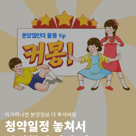
이거하나면 분양정보 다 뿌셔버림
청약일정 놓쳐서