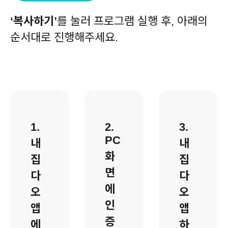
‘복사하기’
를 눌러 프로그램 실행 후, 아래의
순서대로 진행해주세요.
1.
2.
3.
PC
내
내
화
집
집
면
다
다
에
오
오
인
앱
앱
증
에
하