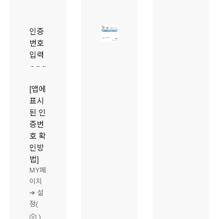
인증
번호
입력
[앱에
표시
된 인
증번
호 확
인방
법]
MY페
이지
➔ 설
정(
)