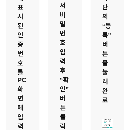
서
표
단
비
시
의
밀
된
“등
번
인
록”
호
증
버
입
번
튼
력
호
을
후
를
눌
PC
“확
러
화
인”
완
면
버
료
에
튼
입
클
력
릭